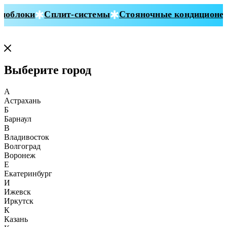
блоки
Сплит-системы
Стояночные кондиционер
Выберите город
А
Астрахань
Б
Барнаул
В
Владивосток
Волгоград
Воронеж
Е
Екатеринбург
И
Ижевск
Иркутск
К
Казань