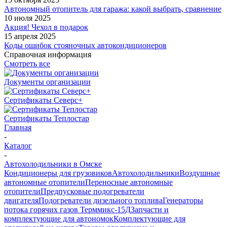
Автономный отопитель для гаража: какой выбрать, сравнение
10 июля 2025
Акция! Чехол в подарок
15 апреля 2025
Коды ошибок стояночных автокондиционеров
Справочная информация
Смотреть все
Документы организации
Сертификаты Северс+
Сертификаты Теплостар
Главная
-
Каталог
-
Автохолодильники в Омске
Кондиционеры для грузовиков
Автохолодильники
Воздушные
автономные отопители
Переносные автономные
отопители
Предпусковые подогреватели
двигателя
Подогреватели дизельного топлива
Генераторы
потока горячих газов Терммикс-15Д
Запчасти и
комплектующие для автономок
Комплектующие для