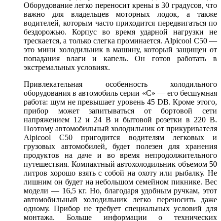
Оборудование легко переносит крены в 30 градусов, что
важно для владельцев моторных лодок, а также
водителей, которым часто приходится передвигаться по
бездорожью. Корпус во время ударной нагрузки не
трескается, а только слегка проминается. Alpicool С50 —
это мини холодильник в машину, который защищен от
попадания влаги и капель. Он готов работать в
экстремальных условиях.
Привлекательная особенность холодильного
оборудования в автомобиль серии «С» — его бесшумная
работа: шум не превышает уровень 45 DB. Кроме этого,
прибор может запитываться от бортовой сети
напряжением 12 и 24 В и бытовой розетки в 220 В.
Поэтому автомобильный холодильник от прикуривателя
Alpicool С50 пригодится водителям легковых и
грузовых автомобилей, будет полезен для хранения
продуктов на даче и во время непродолжительного
путешествия. Компактный автохолодильник объемом 50
литров хорошо взять с собой на охоту или рыбалку. Не
лишним он будет на небольшом семейном пикнике. Вес
модели — 16,5 кг. Но, благодаря удобным ручкам, этот
автомобильный холодильник легко переносить даже
одному. Прибор не требует специальных условий для
монтажа. Больше информации о технических