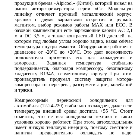
продукция бренда «Alpicool» (Китай), который вывел на
рынок авторефрижераторы серии «С». Модельную
линейку отличает прочный металлический корпус,
крышка с двумя вариантами открытия и ручкой-
магнитом, выбор режимов работы MAX или ECO. В
базовой комплектации есть заряжающие кабели AC 2,1
м и DC 3,5 м, а также контрастный LED дисплей, на
котором под любым углом хорошо видно, какая сейчас
температура внутри емкости. Оборудование работает в
диапазоне от -20°С до +20°С. Это дает возможность
пользователю применять его для охлаждения и
заморозки. Заданная температура стабильно
поддерживается, благодаря компрессору, безопасному
хладагенту R134A, герметичному корпусу. При этом,
производитель продумал систему защиты мотора-
компрессора от перегрева, разгерметизации, колебаний
и тряски.
Компрессорный переносной холодильник для
автомобиля (12-24-220) стабильно охлаждает, даже если
температура внешней среды достигла +55 °С. Стоит
отметить, что не вся холодильная техника в таких
условиях хорошо работает. При этом, автохолодильник
имеет низкую тепловую инерцию, поэтому съестное и
напитки предварительно охлаждать не надо.