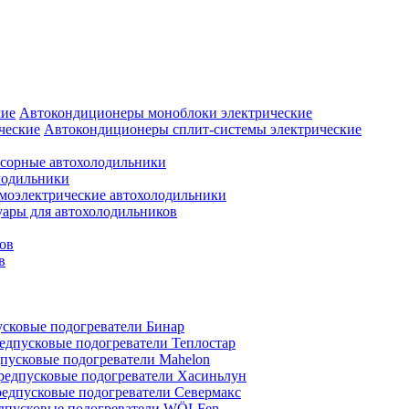
Автокондиционеры моноблоки электрические
Автокондиционеры сплит-системы электрические
сорные автохолодильники
лодильники
моэлектрические автохолодильники
уары для автохолодильников
ов
в
сковые подогреватели Бинар
едпусковые подогреватели Теплостар
пусковые подогреватели Mahelon
редпусковые подогреватели Хасиньлун
едпусковые подогреватели Севермакс
дпусковые подогреватели WÖLFen