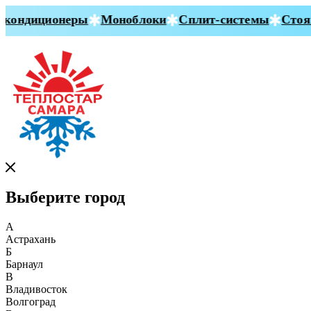
кондиционеры
Моноблоки
Сплит-системы
Стоян
Выберите город
А
Астрахань
Б
Барнаул
В
Владивосток
Волгоград