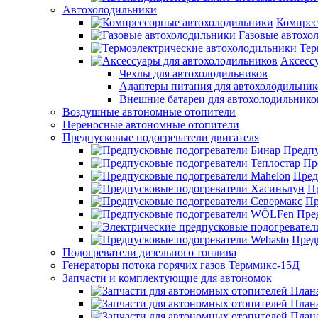
Автохолодильники
Компрес
Газовые автохо
Тер
Аксесс
Чехлы для автохолодильников
Адаптеры питания для автохолодильник
Внешние батареи для автохолодильнико
Воздушные автономные отопители
Переносные автономные отопители
Предпусковые подогреватели двигателя
Предпу
Пр
Пред
П
Пр
Пре
Пред
Подогреватели дизельного топлива
Генераторы потока горячих газов Терммикс-15Д
Запчасти и комплектующие для автономок