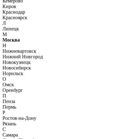
Кемерово
Киров
Краснодар
Красноярск
Л
Липецк
М
Москва
Н
Нижневартовск
Нижний Новгород
Новокузнецк
Новосибирск
Норильск
О
Омск
Оренбург
П
Пенза
Пермь
Р
Ростов-на-Дону
Рязань
С
Самара