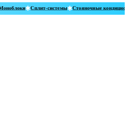
ноблоки
Сплит-системы
Стояночные кондицион