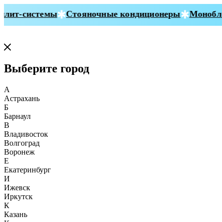
ит-системы
Стояночные кондиционеры
Монобло
Выберите город
А
Астрахань
Б
Барнаул
В
Владивосток
Волгоград
Воронеж
Е
Екатеринбург
И
Ижевск
Иркутск
К
Казань