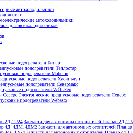
сорные автохолодильники
лодильники
моэлектрические автохолодильники
уары для автохолодильников
ов
в
сковые подогреватели Бинар
едпусковые подогреватели Теплостар
пусковые подогреватели Mahelon
редпусковые подогреватели Хасиньлун
едпусковые подогреватели Севермакс
дпусковые подогреватели WÖLFen
Электрические предпусковые подогреватели Северс
пусковые подогреватели Webasto
Запчасти для автономных отопителей Планар 2Д-12/
Запчасти для автономных отопителей Плана
Запчасти для автономных отопителей Планар 44Д-1