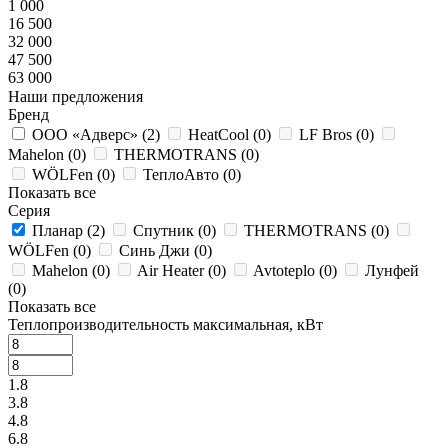
1 000
16 500
32 000
47 500
63 000
Наши предложения
Бренд
ООО «Адверс» (
2
)
HeatCool (
0
)
LF Bros (
0
)
Mahelon (
0
)
THERMOTRANS (
0
)
WÖLFen (
0
)
ТеплоАвто (
0
)
Показать все
Серия
Планар (
2
)
Спутник (
0
)
THERMOTRANS (
0
)
WÖLFen (
0
)
Синь Джи (
0
)
Mahelon (
0
)
Air Heater (
0
)
Avtoteplo (
0
)
Лунфей
(
0
)
Показать все
Теплопроизводительность максимальная, кВт
1.8
3.8
4.8
6.8