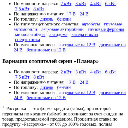
По мощности нагрева:
2 кВт
3 кВт
4 кВт
6 кВт
7,5 кВт
8 кВт
По напряжению питания:
12 В
24 В
По топливу:
дизель
бензин
По типу транспортного средства:
автобусы
грузовые
автомобили
легковые автомобили
грузовые фургоны
микроавтобусы
автодома
катера и яхты
спецтехника
Популярные запросы:
дизельные на 12 В
дизельные на
24 В
бензиновые на 12 В
Вариации отопителей серии «Планар»
По мощности нагрева:
2 кВт
3 кВт
4 кВт
6 кВт
7,5 кВт
8 кВт
По напряжению питания:
12 В
24 В
По топливу:
дизель
бензин
Популярные запросы:
дизельные на 12 В
дизельные на
24 В
бензиновые на 12 В
1.
Рассрочка — это форма кредита (займа), при которой
переплаты по кредиту (займу) не возникает за счет скидки на
товар, предоставляемой продавцом. Процентная ставка по
продукту «Рассрочка» - от 0% до 100% годовых, полная