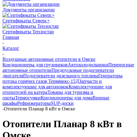
Документы организации
Сертификаты Северс+
Сертификаты Теплостар
Главная
-
Каталог
-
Воздушные автономные отопители в Омске
Кондиционеры для грузовиков
Автохолодильники
Переносные
автономные отопители
Предпусковые подогреватели
двигателя
Подогреватели дизельного топлива
Генераторы
потока горячих газов Терммикс-15Д
Запчасти и
комплектующие для автономок
Комплектующие для
отопителей на катера
Товары для туризма и
охоты
Термосумки
Кондиционеры для дома
Винные
шкафы
Рефрижераторы
SUP-доски
-
Отопители Планар 8 кВт в Омске
Отопители Планар 8 кВт в
Омске