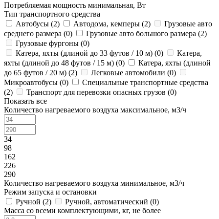
Потребляемая мощность минимальная, Вт
Тип транспортного средства
Автобусы (
2
)
Автодома, кемперы (
2
)
Грузовые авто
среднего размера (
0
)
Грузовые авто большого размера (
2
)
Грузовые фургоны (
0
)
Катера, яхты (длиной до 33 футов / 10 м) (
0
)
Катера,
яхты (длиной до 48 футов / 15 м) (
0
)
Катера, яхты (длиной
до 65 футов / 20 м) (
2
)
Легковые автомобили (
0
)
Микроавтобусы (
0
)
Специальные транспортные средства
(
2
)
Транспорт для перевозки опасных грузов (
0
)
Показать все
Количество нагреваемого воздуха максимальное, м3/ч
34
98
162
226
290
Количество нагреваемого воздуха минимальное, м3/ч
Режим запуска и остановки
Ручной (
2
)
Ручной, автоматический (
0
)
Масса со всеми комплектующими, кг, не более