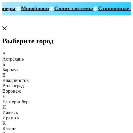
неры
Моноблоки
Сплит-системы
Стояночные ко
Выберите город
А
Астрахань
Б
Барнаул
В
Владивосток
Волгоград
Воронеж
Е
Екатеринбург
И
Ижевск
Иркутск
К
Казань